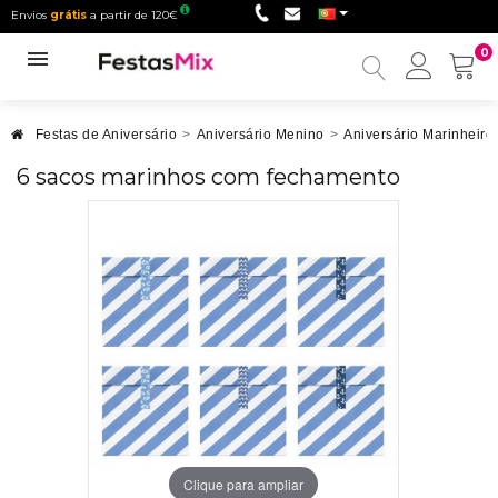
Envios
grátis
a partir de 120€
0
Minha
conta
Festas de Aniversário
>
Aniversário Menino
>
Aniversário Marinheiro
6 sacos marinhos com fechamento
Clique para ampliar