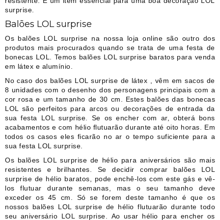
resistente. É um item essencial para uma boa decoração LOL
surprise.
Balões LOL surprise
Os balões LOL surprise na nossa loja online são outro dos
produtos mais procurados quando se trata de uma festa de
bonecas LOL. Temos balões LOL surprise baratos para venda
em látex e alumínio.
No caso dos balões LOL surprise de látex , vêm em sacos de
8 unidades com o desenho dos personagens principais com a
cor rosa e um tamanho de 30 cm. Estes balões das bonecas
LOL são perfeitos para arcos ou decorações de entrada da
sua festa LOL surprise. Se os encher com ar, obterá bons
acabamentos e com hélio flutuarão durante até oito horas. Em
todos os casos eles ficarão no ar o tempo suficiente para a
sua festa LOL surprise.
Os balões LOL surprise de hélio para aniversários são mais
resistentes e brilhantes. Se decidir comprar balões LOL
surprise de hélio baratos, pode enchê-los com este gás e vê-
los flutuar durante semanas, mas o seu tamanho deve
exceder os 45 cm. Só se forem deste tamanho é que os
nossos balões LOL surprise de hélio flutuarão durante todo
seu aniversário LOL surprise. Ao usar hélio para encher os