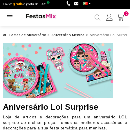
Envios
grátis
a partir de 120€
0
Minha
conta
Festas de Aniversário
>
Aniversário Menina
>
Aniversário Lol Surpris
Aniversário Lol Surprise
Loja de artigos e decorações para um aniversário LOL
surprise ao melhor preço. Temos os melhores acessórios e
decorações para a sua festa temática para meninas.