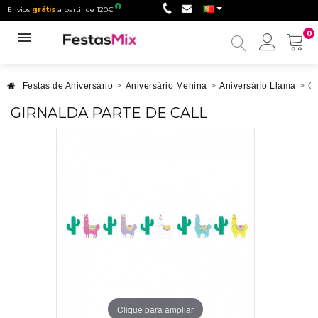
Envios
grátis
a partir de 120€
0
Minha
conta
Festas de Aniversário
>
Aniversário Menina
>
Aniversário Llama
>
G
GIRNALDA PARTE DE CALL
Clique para ampliar