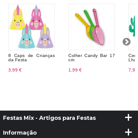
8 Caps de Crianças
Colher Candy Bar 17
Cen
da Festa
cm
Lha
3,99 €
1,99 €
7,99
Festas Mix - Artigos para Festas
Informação