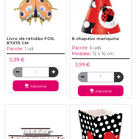
Livro de retidão FOIL
8 chapéus mariquita
87X75 CM
Pacote:
6 uds
Pacote:
1 ud
Medidas:
12 x 16 cm
5,99 €
3,99 €
Adicionar
Adicionar