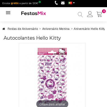
Envios
grátis
a partir de 120€
0
Minha
conta
Festas de Aniversário
>
Aniversário Menina
>
Aniversário Hello Kitty
Autocolantes Hello Kitty
Clique para ampliar