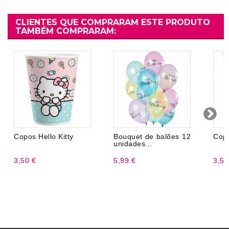
CLIENTES QUE COMPRARAM ESTE PRODUTO
TAMBÉM COMPRARAM:
Copos Hello Kitty
Bouquet de balões 12
Copo
unidades...
3,50 €
5,99 €
3,50