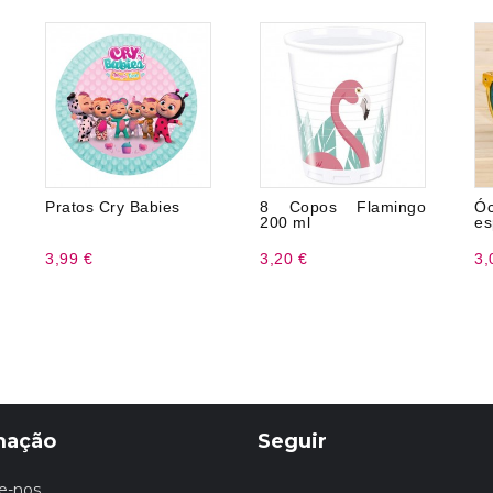
Pratos Cry Babies
8 Copos Flamingo
Ó
200 ml
es
3,99 €
3,20 €
3,
mação
Seguir
e-nos