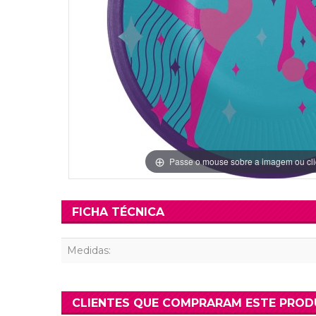
Grinaldas Cas
Ver Mais
Ver Mais
Decoração Aniv
Ver Mais
Ver Mais
Passe o mouse sobre a imagem ou cli
FICHA TÉCNICA
Medidas:
CLIENTES QUE COMPRARAM ESTE PRO