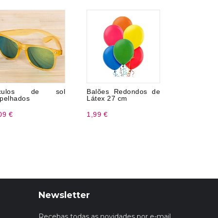
culos de sol
Balões Redondos de
6 feliz a
pelhados
Látex 27 cm
elegantes..
09 €
1,99 €
3,99 €
Newsletter
Recebas todas as novidades por e-mail