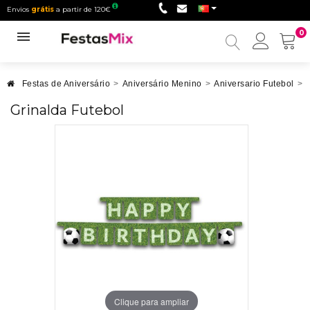
Envios
grátis
a partir de 120€
0
Minha
conta
Festas de Aniversário
>
Aniversário Menino
>
Aniversario Futebol
>
Grinalda Futebol
Clique para ampliar