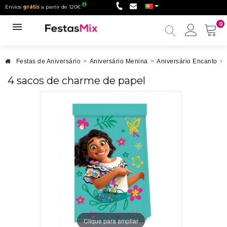
Envios
grátis
a partir de 120€
0
Minha
conta
Festas de Aniversário
>
Aniversário Menina
>
Aniversário Encanto
>
4 sacos de charme de papel
Clique para ampliar