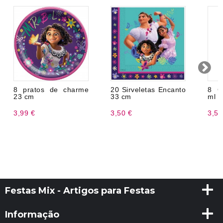
8 pratos de charme
20 Sirveletas Encanto
8 G
23 cm
33 cm
ml
3,99 €
3,50 €
3,50
Festas Mix - Artigos para Festas
Informação