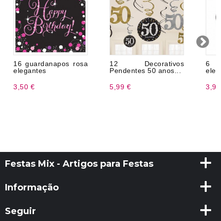
16 guardanapos rosa
12 Decorativos
6 F
elegantes
Pendentes 50 anos...
eleg
3,50 €
5,99 €
3,99
Festas Mix - Artigos para Festas
Informação
Seguir