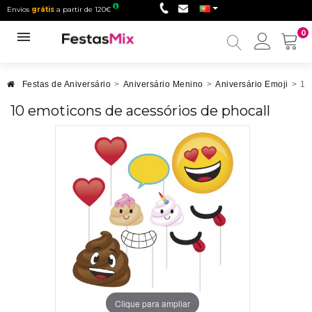
Envios
grátis
a partir de 120€
0
Minha
conta
Festas de Aniversário
>
Aniversário Menino
>
Aniversário Emoji
>
10
10 emoticons de acessórios de phocall
Clique para ampliar