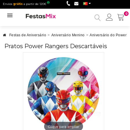
Envios
grátis
a partir de 120€
0
Minha
conta
Festas de Aniversário
>
Aniversário Menino
>
Aniversário do Power 
Pratos Power Rangers Descartáveis
Clique para ampliar