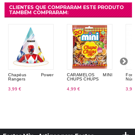
CLIENTES QUE COMPRARAM ESTE PRODUTO
TAMBÉM COMPRARAM:
Chapéus Power
CARAMELOS MINI
Fo
Rangers
CHUPS CHUPS
Núm
3,99 €
4,99 €
3,99