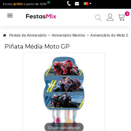
Envios
grátis
a partir de 120€
0
Minha
conta
Festas de Aniversário
>
Aniversário Menino
>
Aniversário do Moto G
Piñata Média Moto GP
Clique para ampliar