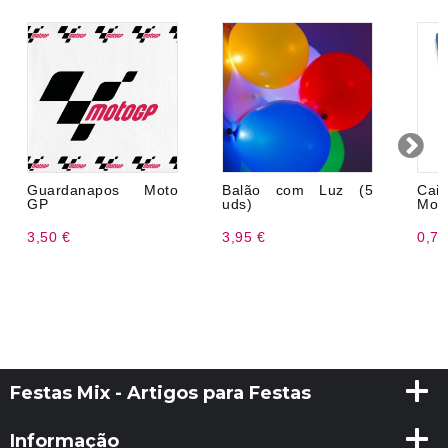
Guardanapos Moto
Balão com Luz (5
Cai
GP
uds)
Mot
3,50 €
3,95 €
0,75
Festas Mix - Artigos para Festas
Informação