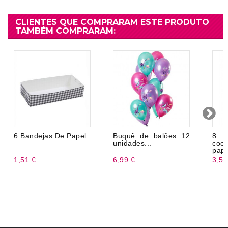
CLIENTES QUE COMPRARAM ESTE PRODUTO
TAMBÉM COMPRARAM:
6 Bandejas De Papel
Buquê de balões 12
8 
unidades...
coc
pape
1,51 €
6,99 €
3,50