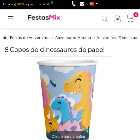
Envios
grátis
a partir de 120€
0
Minha
conta
Festas de Aniversário
>
Aniversário Menino
>
Aniversário Dinossauro
8 Copos de dinossauros de papel
Clique para ampliar