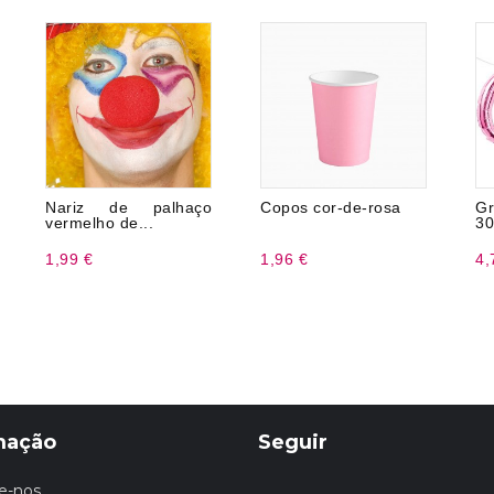
Nariz de palhaço
Copos cor-de-rosa
Gr
vermelho de...
3
1,99 €
1,96 €
4,
mação
Seguir
e-nos