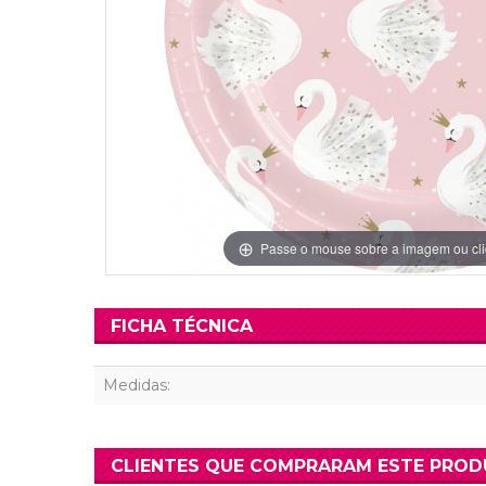
Grinaldas Cas
Ver Mais
Ver Mais
Decoração Aniv
Ver Mais
Ver Mais
Passe o mouse sobre a imagem ou cli
FICHA TÉCNICA
Medidas:
CLIENTES QUE COMPRARAM ESTE PRO