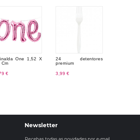
inalda One 1,52 X
24 detentores
Toalha
0 Cm
premium
Bailarina
79 €
3,99 €
5,99 €
Newsletter
Recebas todas as novidades por e-mail