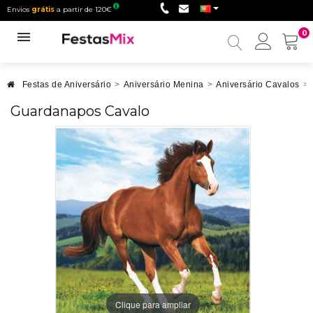
Envios
grátis
a partir de 120€
0
Minha
conta
Festas de Aniversário
>
Aniversário Menina
>
Aniversário Cavalos
>
Guardanapos Cavalo
Clique para ampliar