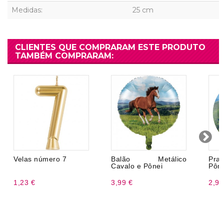
Medidas:
25 cm
CLIENTES QUE COMPRARAM ESTE PRODUTO
TAMBÉM COMPRARAM:
Velas número 7
Balão Metálico
Pra
Cavalo e Pônei
Pône
1,23 €
3,99 €
2,99