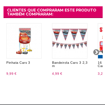
CLIENTES QUE COMPRARAM ESTE PRODUTO
TAMBÉM COMPRARAM:
Pinhata Cars 3
Bandeirola Cars 3 2,3
16
m
Carr
9,99 €
4,99 €
3,20