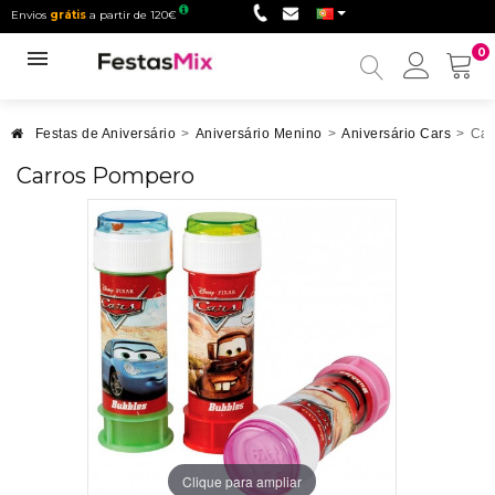
Envios
grátis
a partir de 120€
0
Minha
conta
Festas de Aniversário
>
Aniversário Menino
>
Aniversário Cars
>
Car
Carros Pompero
Clique para ampliar