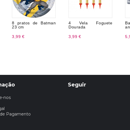
8 pratos de Batman
4 Vela Foguete
B
23 cm
Dourada
an
3,99 €
3,99 €
5,
mação
Seguir
e-nos
gal
 de Pagamento