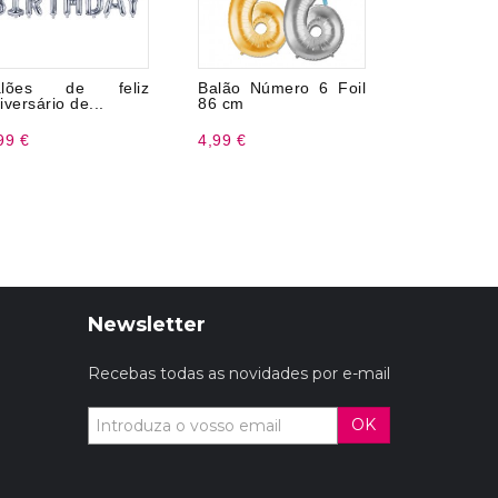
alões de feliz
Balão Número 6 Foil
Botija Hé
iversário de...
86 cm
Descartáve
99 €
4,99 €
43,99 €
Newsletter
Recebas todas as novidades por e-mail
OK