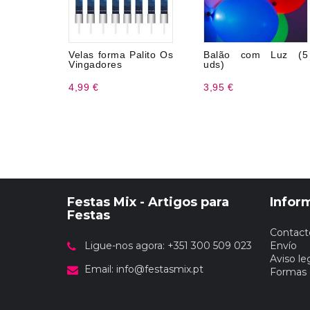
Velas forma Palito Os
Balão com Luz (5
Vingadores
uds)
4,99 €
3,95 €
Festas Mix - Artigos para
Infor
Festas
Contact
Ligue-nos agora: +351 300 509 023
Envío
Aviso le
Email:
info@festasmix.pt
Formas