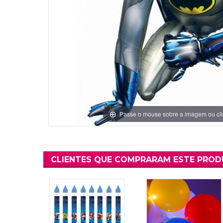
Grinaldas Cas
Ver Mais
Ver Mais
Decoração Aniv
Ver Mais
Ver Mais
Passe o mouse sobre a imagem ou cli
CLIENTES QUE COMPRARAM ESTE PRO