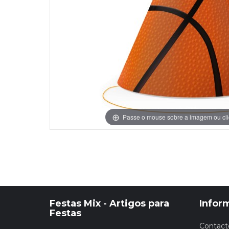
Grinaldas Cas
Ver Mais
Ver Mais
Decoração Aniv
Ver Mais
Ver Mais
Passe o mouse sobre a imagem ou cli
Festas Mix - Artigos para
Infor
Festas
Contact