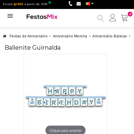
Envios
grátis
a partir de 120€
0
Minha
conta
Festas de Aniversário
>
Aniversário Menina
>
Aniversário Baleias
>
Ballenite Guirnalda
Clique para ampliar