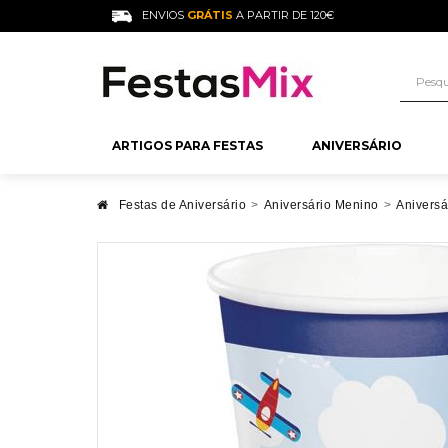
ENVIOS
GRÁTIS
A PARTIR DE 120€
ARTIGOS PARA FESTAS
ANIVERSÁRIO
FESTAS PARA A
ANIVERSÁRI
COMPRAR PO
ADEREÇOS P
O QUE PRECI
Festas de Aniversário
>
Aniversário Menino
>
Aniversá
CASAMENTO
DECORAR?
Festa Anos 80
Aniversário 18 
Gomas
Cartazes para
Decoração Bat
Festa Hippie
Aniversário 30
Gomas por Cor
Sparkles Casa
Decoração Bat
Festa Hawaiana
Aniversário 40
Gomas de Sabo
Balões para C
Decoração Mes
Festa Neon
Aniversário 50
Gomas Açucar
Confete para 
Candy Bar Bat
Festa Mexicana
Aniversário 60
Gomas a Grane
Placas para C
Festa Hollywood
Aniversário H
Gomas Gigant
Ver Mais
Pompons para
Aniversário Mu