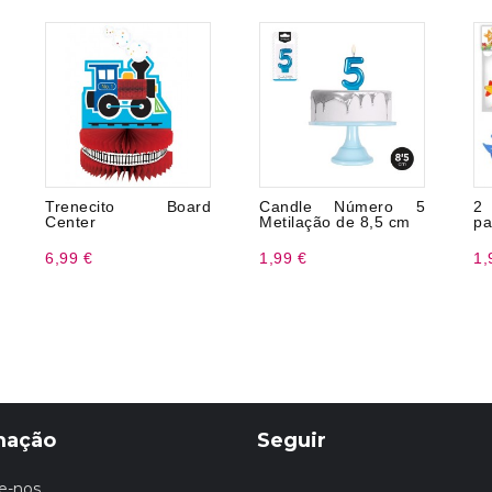
Trenecito Board
Candle Número 5
2
Center
Metilação de 8,5 cm
pa
6,99 €
1,99 €
1,
mação
Seguir
e-nos