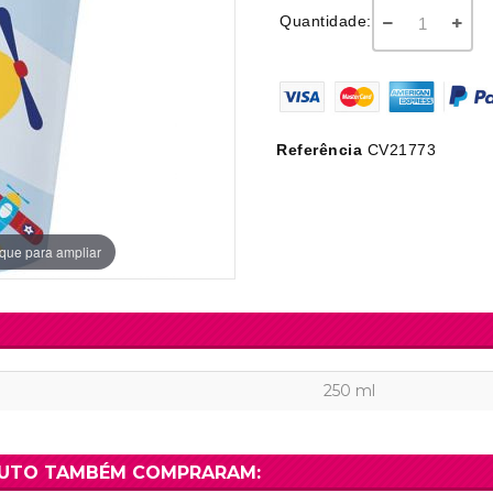
Ver Mais
amento
Aniversário do Rock
Palotes
Grinaldas Ani
Quantidade:
Ver Mais
Ver Mais
Ver Mais
ersário Adulto
Gomas Días 
Aniversário Pirata
Pirulitos de Gomas
Mesa de Aniv
BODAS
Gomas para 
Ver Mais
Alcaçuz
Faixas de Ani
Ver Mais
Decoração Bodas de Ouro
Ver Mais
Ver Mais
Referência
CV21773
Decoração Bodas de Prata
Ver Mais
que para ampliar
250 ml
DUTO TAMBÉM COMPRARAM: