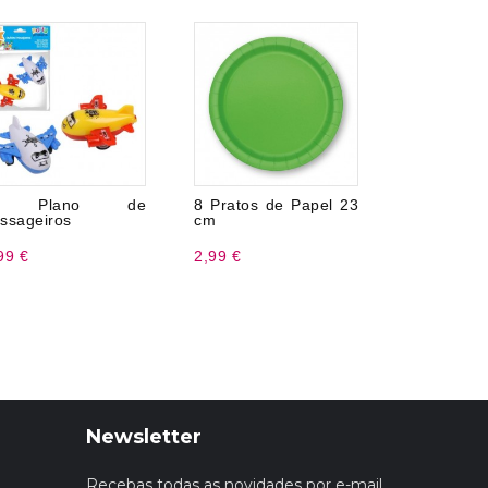
 Plano de
8 Pratos de Papel 23
Pratos Av
ssageiros
cm
Cm
99 €
2,99 €
3,20 €
Newsletter
Recebas todas as novidades por e-mail