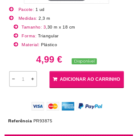
Pacote:
1 ud
Medidas:
2,3 m
Tamanho: 3
,30 m x 18 cm
Forma:
Triangular
Material:
Plástico
4,99 €
Disponível
ADICIONAR AO CARRINHO
Referência
PR93875