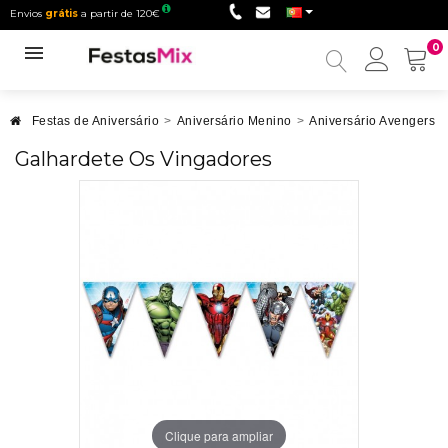
Envios
grátis
a partir de 120€
0
Minha
conta
Festas de Aniversário
>
Aniversário Menino
>
Aniversário Avengers
>
Galhardete Os Vingadores
Clique para ampliar