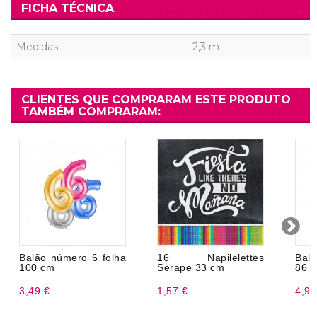
FICHA TÉCNICA
Medidas:
2,3 m
CLIENTES QUE COMPRARAM ESTE PRODUTO
TAMBÉM COMPRARAM:
Balão número 6 folha
16 Napilelettes
Bal
100 cm
Serape 33 cm
86 
3,49 €
1,57 €
4,99