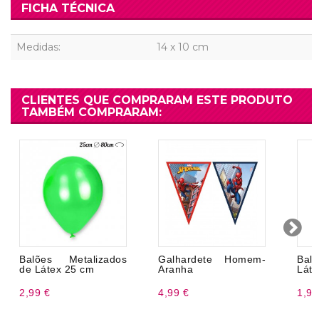
FICHA TÉCNICA
Medidas:
14 x 10 cm
CLIENTES QUE COMPRARAM ESTE PRODUTO
TAMBÉM COMPRARAM:
Balões Metalizados
Galhardete Homem-
Bal
de Látex 25 cm
Aranha
Láte
2,99 €
4,99 €
1,99