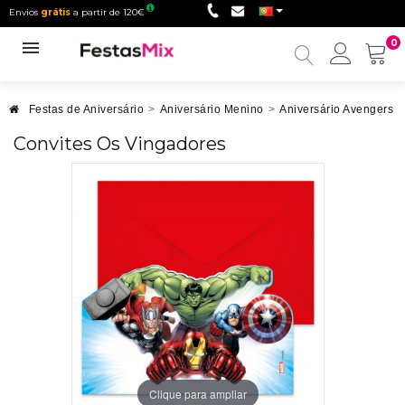
Envios
grátis
a partir de 120€
0
Minha
conta
Festas de Aniversário
>
Aniversário Menino
>
Aniversário Avengers
>
Convites Os Vingadores
Clique para ampliar