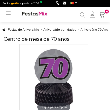
Envios
grátis
a partir de 120€
0
Minha
conta
Festas de Aniversário
>
Aniversário por Idades
>
Aniversário 70 Anos
Centro de mesa de 70 anos
Clique para ampliar