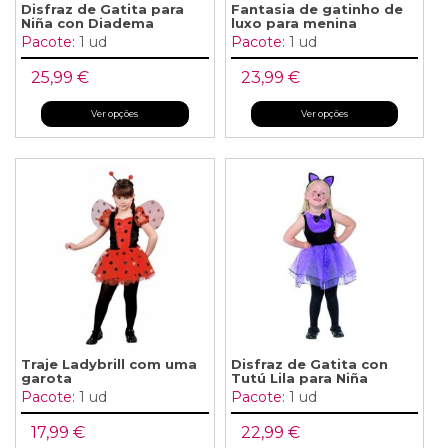
Disfraz de Gatita para
Fantasia de gatinho de
Niña con Diadema
luxo para menina
Pacote:
1 ud
Pacote:
1 ud
25,99 €
23,99 €
Ver opções
Ver opções
Traje Ladybrill com uma
Disfraz de Gatita con
garota
Tutú Lila para Niña
Pacote:
1 ud
Pacote:
1 ud
17,99 €
22,99 €