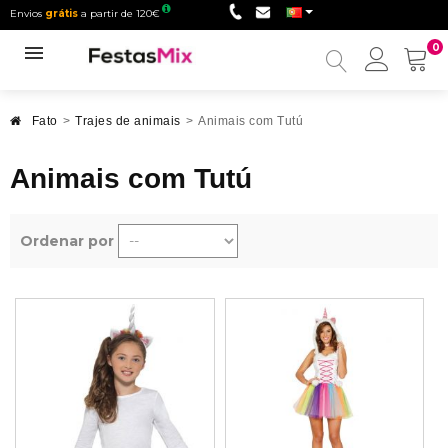
Envios
grátis
a partir de 120€
0
Minha
conta
Fato
>
Trajes de animais
>
Animais com Tutú
Animais com Tutú
Ordenar por