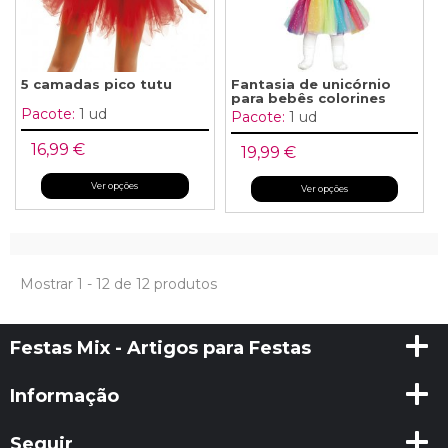
5 camadas pico tutu
Fantasia de unicórnio
para bebês colorines
Pacote:
1 ud
Pacote:
1 ud
16,99 €
19,99 €
Ver opções
Ver opções
Mostrar 1 - 12 de 12 produtos
Festas Mix - Artigos para Festas
Informação
Seguir