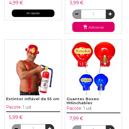
4,99 €
3,99 €
Ver opções
Adicionar
Extintor inflável de 55 cm
Guantes Boxeo
HHinchables
Pacote:
1 ud
Pacote:
1 ud
5,99 €
7,99 €