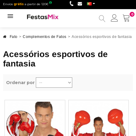
Envios
grátis
a partir de 120€
0
Minha
conta
Fato
>
Complementos de Fatos
>
Acessórios esportivos de fantasia
Acessórios esportivos de
fantasia
Ordenar por