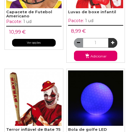
Capacete de Futebol
Luvas de boxe infantil
Americano
Pacote:
1 ud
Pacote:
1 ud
8,99 €
10,99 €
Ver opções
Adicionar
Terror inflável de Bate 75
Bola de golfe LED